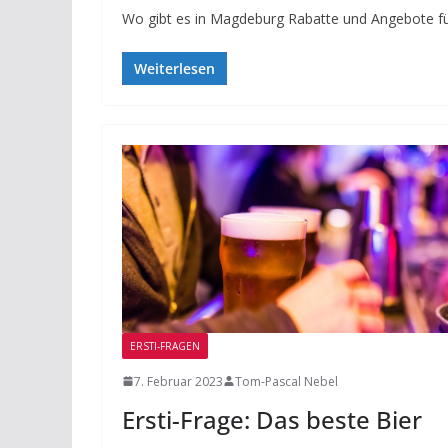
BEITRAG
TIPP
Wo gibt es in Magdeburg Rabatte und Angebote für 
Beleidi
Weiterlesen
Ausgre
Machtm
Tabuth
Diskrim
23. Mai 2018
ERSTI-FRAGEN
7. Februar 2023
Tom-Pascal Nebel
Ersti-Frage: Das beste Bier