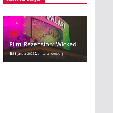
BEITRAG
TIPP
Wicked
Sport am Rande: Radball
urg
20. November 2019
Mathies Koelzer