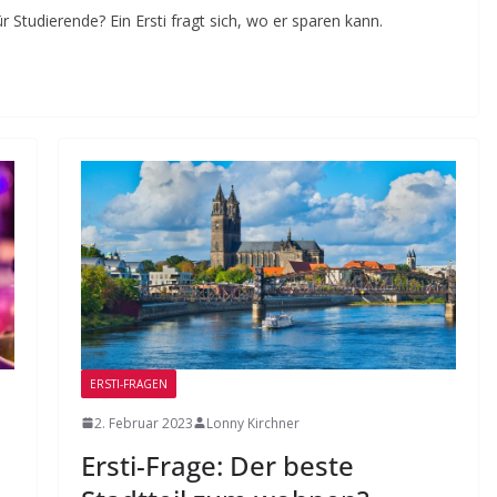
Studierende? Ein Ersti fragt sich, wo er sparen kann.
gung,
nzung,
issbrauch –
ema Sexualisierte
TIPP
inierung
Film-Rezension: 
Jytte Grieger
24. Januar 2025
chris.l.schoenb
ERSTI-FRAGEN
2. Februar 2023
Lonny Kirchner
Ersti-Frage: Der beste