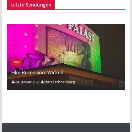
Letzte Sendungen
BEITRAG
TIPP
zension: Wicked
Sport am Rand
ar 2025
chris.l.schoenburg
20. November 2