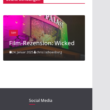
TIPP
BEITRAG
TIPP
Film-Rezension: Wicked
Sport am
24. Januar 2025
chris.l.schoenburg
20. November 2
Social Media