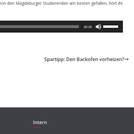
von den Magdeburger Studierenden am besten gefallen, hört ihr
BEITRAG
TIPP
Beleidigung,
Ausgrenzung,
Pfeiltasten
00:00
Machtmissbrauch –
Hoch/Runter
Tabuthema Sexualisierte
benutzen,
um
Diskriminierung
die
Spartipp: Den Backofen vorheizen?
23. Mai 2018
Jytte Grieger
Lautstärke
zu
regeln.
Intern