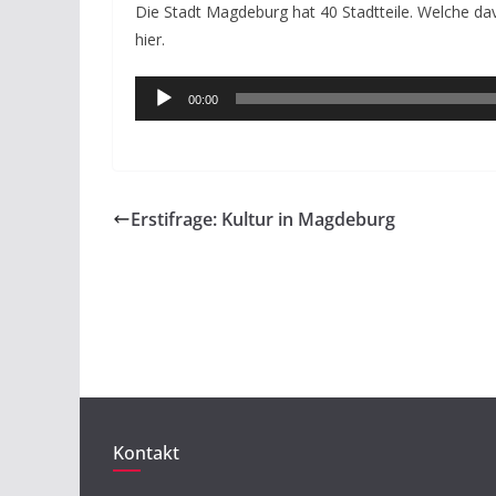
Die Stadt Magdeburg hat 40 Stadtteile. Welche da
hier.
Audio-
00:00
Player
Erstifrage: Kultur in Magdeburg
Kontakt