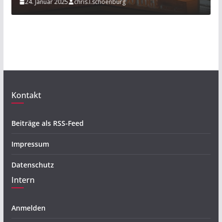
2025
chris.l.schoenburg
20. November 2019
Kontakt
Beiträge als RSS-Feed
Impressum
Datenschutz
Intern
Anmelden