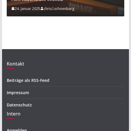
l.schoenburg
20. November 2019
Mathies K
Kontakt
Beiträge als RSS-Feed
Impressum
Datenschutz
Intern
Anmelden