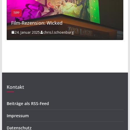
PP
BEITRAG
lm-Rezension: Wicked
Sport am
4. Januar 2025
chris.l.schoenburg
20. Nove
Kontakt
Beiträge als RSS-Feed
Impressum
Datenschutz