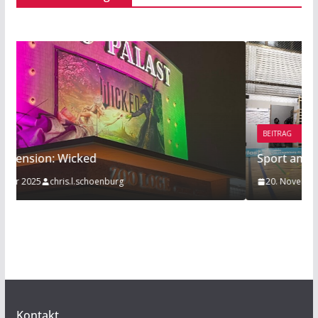
BEITRAG
TIPP
Sport am Rande: Radball
20. November 2019
Mathies Koelzer
Kontakt