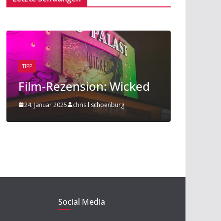
TIPP
BEITRAG
TIPP
Film-Rezension: Wicked
Sport am
24. Januar 2025
chris.l.schoenburg
20. November 
Social Media