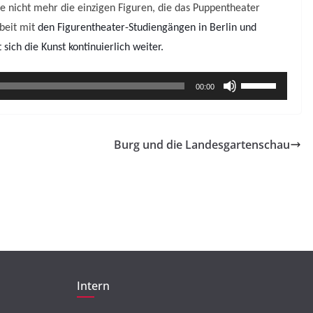
BEITRAG
TIPP
 nicht mehr die einzigen Figuren, die das Puppentheater
beit mit
den Figurentheater-Studiengängen in Berlin und
Beleidigung,
 sich die Kunst kontinuierlich weiter.
Ausgrenzung,
Machtmissbrauch –
Pfeiltasten
00:00
Tabuthema Sexualisierte
Hoch/Runter
Diskriminierung
benutzen,
um
Burg und die Landesgartenschau
23. Mai 2018
Jytte Grieger
die
Lautstärke
zu
regeln.
Intern