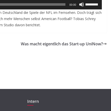
Pfeiltasten
BEITRAG
TIPP
00:00
Hoch/Runter
Beleidigung,
 Deutschland die Spiele der NFL im Fernsehen. Doch trägt sich
benutzen,
Ausgrenzung,
hlich mehr Menschen selbst American Football? Tobias Schrey
um
m Studio davon berichtet.
Machtmissbrauch –
die
Tabuthema Sexualisierte
Lautstärke
Diskriminierung
Was macht eigentlich das Start-up UniNow?
zu
regeln.
23. Mai 2018
Jytte Grieger
Intern