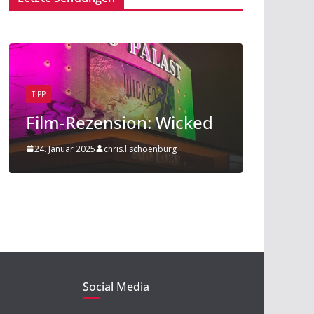
TIPP
BEITRAG
TIPP
Film-Rezension: Wicked
Sport am
24. Januar 2025
chris.l.schoenburg
20. November 2
Social Media