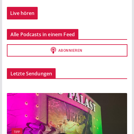
Live hören
Alle Podcasts in einem Feed
Letzte Sendungen
BEITRAG
TIPP