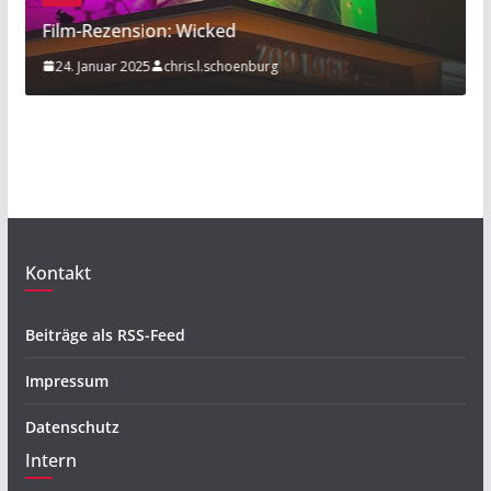
 Wicked
Sport am Rande: Radb
hris.l.schoenburg
20. November 2019
Mathi
Kontakt
Beiträge als RSS-Feed
Impressum
Datenschutz
Intern