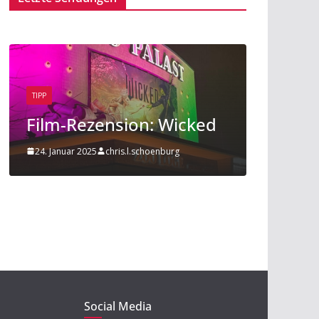
TIPP
BEITRAG
TIPP
Film-Rezension: Wicked
Sport am 
24. Januar 2025
chris.l.schoenburg
20. November 201
Social Media