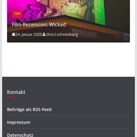
BEITRAG
TIPP
Rezension: Wicked
Sport am R
Januar 2025
chris.l.schoenburg
20. Novembe
Kontakt
Beiträge als RSS-Feed
Impressum
Datenschutz