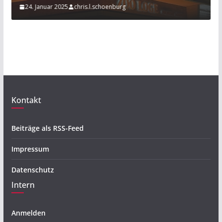
24. Januar 2025
chris.l.schoenburg
2
Kontakt
Beiträge als RSS-Feed
Impressum
Datenschutz
Intern
Anmelden