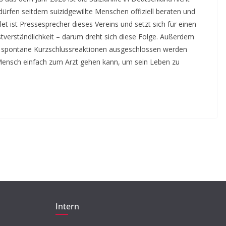
BEITRAG
TIPP
ürfen seitdem suizidgewillte Menschen offiziell beraten und
Beleidigung,
llet ist Pressesprecher dieses Vereins und setzt sich für einen
stverständlichkeit – darum dreht sich diese Folge. Außerdem
Ausgrenzung,
wie spontane Kurzschlussreaktionen ausgeschlossen werden
Machtmissbrauch –
r Mensch einfach zum Arzt gehen kann, um sein Leben zu
Tabuthema Sexualisierte
Diskriminierung
23. Mai 2018
Jytte Grieger
Intern