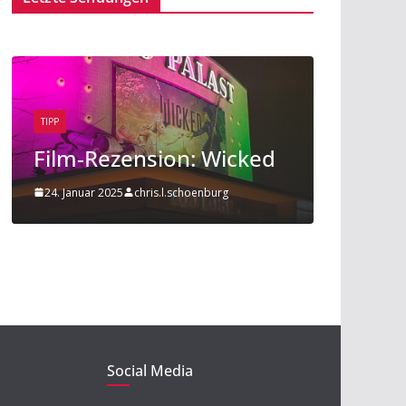
TIPP
BEITRAG
TIPP
Film-Rezension: Wicked
Sport am
24. Januar 2025
chris.l.schoenburg
20. November 
Social Media