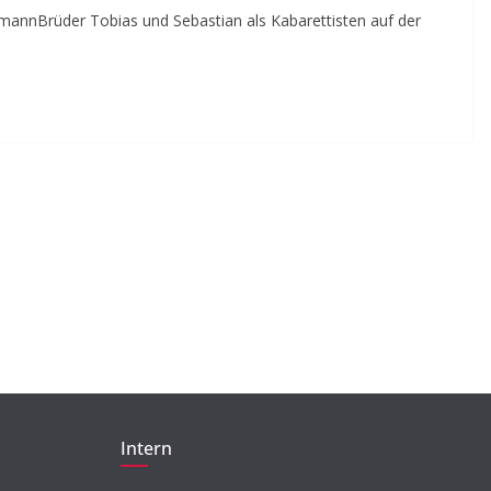
BEITRAG
TIPP
mannBrüder Tobias und Sebastian als Kabarettisten auf der
Beleidigung,
Ausgrenzung,
Machtmissbrauch –
Tabuthema Sexualisierte
Diskriminierung
23. Mai 2018
Jytte Grieger
Intern