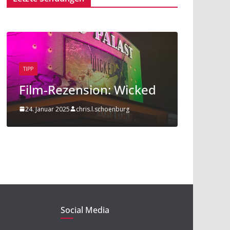
TIPP
BEITRAG
TIPP
Film-Rezension: Wicked
Sport a
24. Januar 2025
chris.l.schoenburg
20. Novembe
Social Media