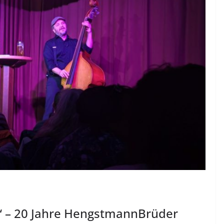
n“ – 20 Jahre HengstmannBrüder