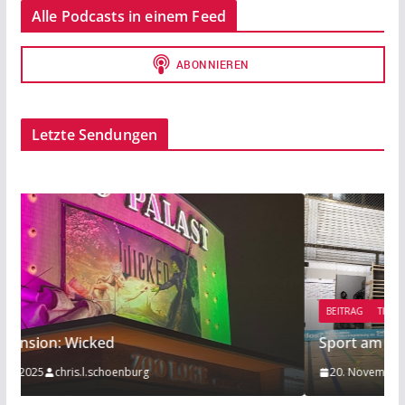
Alle Podcasts in einem Feed
Letzte Sendungen
BEITRAG
TIPP
Sport am Rande: Radball
20. November 2019
Mathies Koelzer