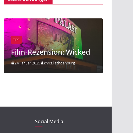
TIPP
BEITRAG
TIPP
Film-Rezension: Wicked
Sport am 
24. Januar 2025
chris.l.schoenburg
20. November 201
Social Media