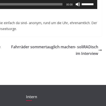
Pfeiltasten
BEITRAG
TIPP
00:00
Hoch/Runter
Beleidigung,
benutzen,
Ausgrenzung,
um
e einfach da sind- anonym, rund um die Uhr, ehrenamtlich. Der
Machtmissbrauch –
onseelsorge.
die
Tabuthema Sexualisierte
Lautstärke
Diskriminierung
zu
e
Fahrräder sommertauglich machen- soliRADisch
regeln.
23. Mai 2018
Jytte Grieger
im Interview
Intern