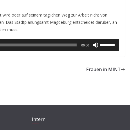
BEITRAG
TIPP
Beleidigung,
ird oder auf seinem täglichen Weg zur Arbeit nicht von
Ausgrenzung,
ätzen. Das Stadtplanungsamt Magdeburg entscheidet darüber, an
rden muss.
Machtmissbrauch –
Tabuthema Sexualisierte
TIPP
Pfeiltasten
00:00
Diskriminierung
Fil
Hoch/Runter
benutzen,
23. Mai 2018
Jytte Grieger
24. J
um
Frauen in MINT
die
Lautstärke
zu
regeln.
Intern