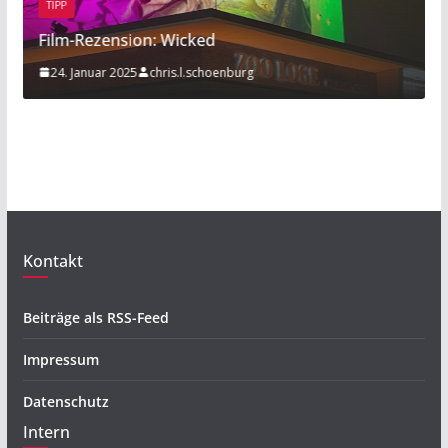
TIPP
BEI
Film-Rezension: Wicked
Spo
24. Januar 2025
chris.l.schoenburg
20
Kontakt
Beiträge als RSS-Feed
Impressum
Datenschutz
Intern