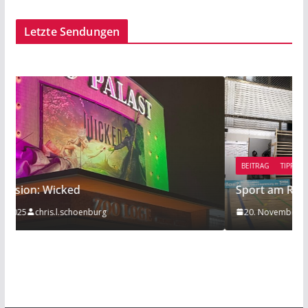
Letzte Sendungen
BEITRAG
TIPP
Sport am Rande: Radball
20. November 2019
Mathies Koelzer