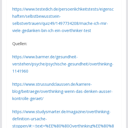
https://www.testedich.de/persoenlichkeitstests/eigensc
haften/selbstbewusstsein-
selbstvertrauen/quiz49/1497734208/mache-ich-mir-
viele-gedanken-bin-ich-ein-overthinker-test
Quellen:
https://www.barmer.de/gesundheit-
verstehen/psyche/psychische-gesundheit/overthinking-
1141960
https://www.strussundclaussen.de/karriere-
blog/beitraege/overthinking-wenn-das-denken-ausser-
kontrolle-geraet/
https://www.studysmarter.de/magazine/overthinking-
definition-ursache-
stoppen/#:~:text=%EE%80%80Overthinking%EE%80%8