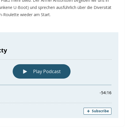
ein Platz mehr blieb. Der Arme! Ansonsten begeben wir uns in
BEITRAG
TIPP
sunkene U-Boot) und sprechen ausführlich über die Diversität
Beleidigung,
h-Roulette wieder am Start.
Ausgrenzung,
Machtmissbrauch –
Tabuthema Sexualisierte
TIPP
Diskriminierung
Fil
23. Mai 2018
Jytte Grieger
24. 