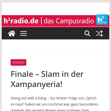
Zum
Inhalt
springen
PODCAST
Finale – Slam in der
Xampanyeria!
Going out with a bang – Zur letzten Folge von „Sprich
es raus!“ haben wir uns nochmal was ganz besonderes
überlegt. Wir verantstalteten einen richtigen Slam