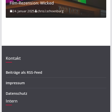
Film-Rezension: Wicked
Spo
24. Januar 2025
chris.l.schoenburg
20.
Kontakt
Beiträge als RSS-Feed
Impressum
Datenschutz
Intern