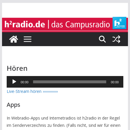
Zum
Inhalt
springen
Hören
Audio-
00:00
00:00
Player
Live-Stream hören ›
›
›
›
›
›
›
›
›
›
›
›
›
Apps
In Webradio-Apps und Internetradios ist h2radio in der Regel
im Senderverzeichnis zu finden. (Falls nicht, sind wir für einen