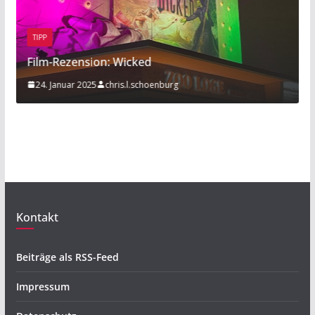
BEITRAG
TI
m-Rezension: Wicked
Sport am 
 Januar 2025
chris.l.schoenburg
20. Novem
Kontakt
Beiträge als RSS-Feed
Impressum