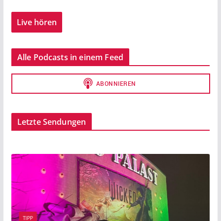
Live hören
Alle Podcasts in einem Feed
Letzte Sendungen
BEITRAG
TIPP