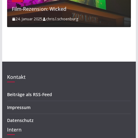
nsion: Wicked
Sport am Rande:
2025
chris.l.schoenburg
20. November 2019
Kontakt
Beiträge als RSS-Feed
Impressum
Datenschutz
Intern