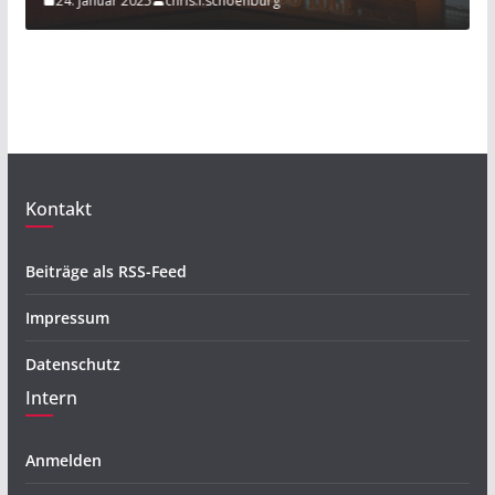
r 2025
chris.l.schoenburg
20. November 20
Kontakt
Beiträge als RSS-Feed
Impressum
Datenschutz
Intern
Anmelden