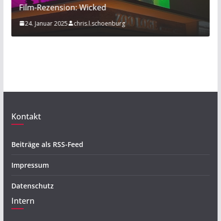
nsion: Wicked
Sport am Rande:
2025
chris.l.schoenburg
20. November 2019
Kontakt
Beiträge als RSS-Feed
Impressum
Datenschutz
Intern