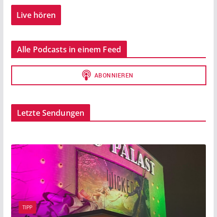
Live hören
Alle Podcasts in einem Feed
Letzte Sendungen
BEITRAG
TIPP