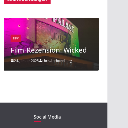
TIPP
BEITRAG
TIPP
Film-Rezension: Wicked
Sport a
24. Januar 2025
chris.l.schoenburg
20. Novembe
Social Media