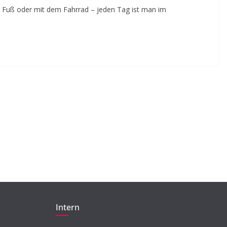
BEITRAG
TIPP
u Fuß oder mit dem Fahrrad – jeden Tag ist man im
Beleidigung,
Ausgrenzung,
Machtmissbrauch –
Tabuthema Sexualisierte
Diskriminierung
23. Mai 2018
Jytte Grieger
Intern