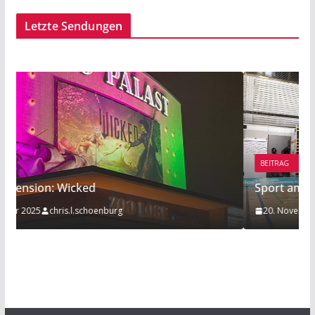
Letzte Sendungen
BEITRAG
TIPP
Sport am Rande: Radball
20. November 2019
Mathies Koelzer