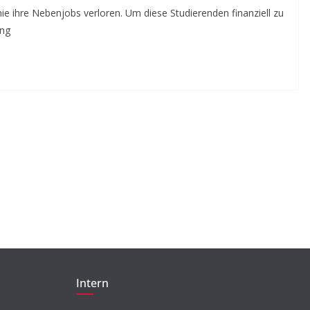
BEITRAG
TIPP
e ihre Nebenjobs verloren. Um diese Studierenden finanziell zu
ung
Beleidigung,
Ausgrenzung,
Machtmissbrauch –
Tabuthema Sexualisierte
Diskriminierung
23. Mai 2018
Jytte Grieger
Intern