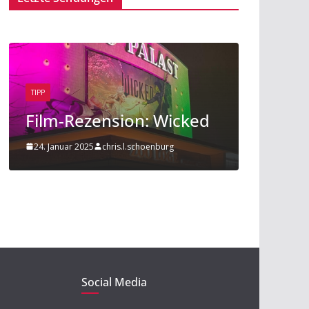
TIPP
BEITRAG
TIP
Film-Rezension: Wicked
Sport 
24. Januar 2025
chris.l.schoenburg
20. Novemb
Social Media