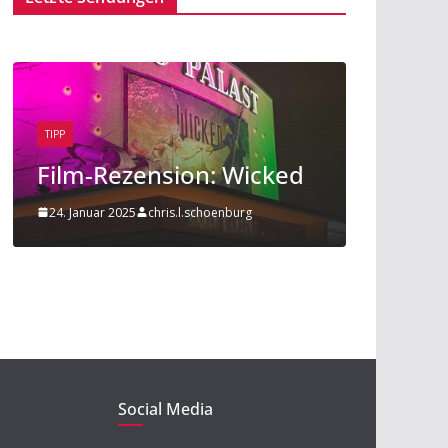
TIPP
BEITRAG
TIPP
Film-Rezension: Wicked
Sport am 
24. Januar 2025
chris.l.schoenburg
20. November 20
Social Media